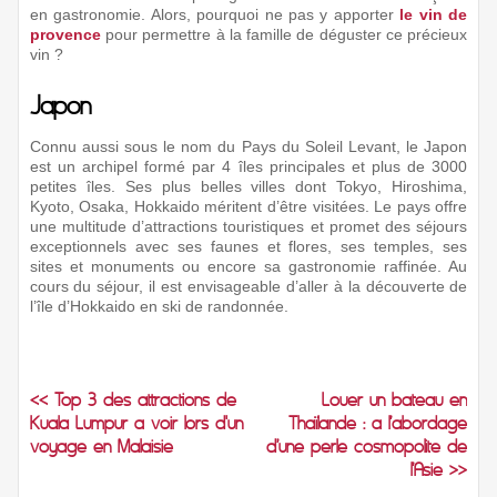
en gastronomie. Alors, pourquoi ne pas y apporter
le vin de
provence
pour permettre à la famille de déguster ce précieux
vin ?
Japon
Connu aussi sous le nom du Pays du Soleil Levant, le Japon
est un archipel formé par 4 îles principales et plus de 3000
petites îles. Ses plus belles villes dont Tokyo, Hiroshima,
Kyoto, Osaka, Hokkaido méritent d’être visitées. Le pays offre
une multitude d’attractions touristiques et promet des séjours
exceptionnels avec ses faunes et flores, ses temples, ses
sites et monuments ou encore sa gastronomie raffinée. Au
cours du séjour, il est envisageable d’aller à la découverte de
l’île d’Hokkaido en ski de randonnée.
<< Top 3 des attractions de
Louer un bateau en
Kuala Lumpur à voir lors d'un
Thaïlande : à l’abordage
voyage en Malaisie
d’une perle cosmopolite de
l’Asie >>