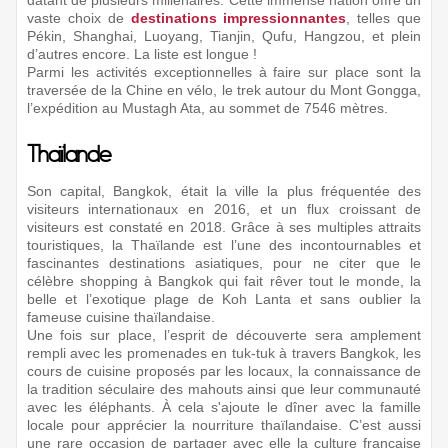
vaste choix de
destinations impressionnantes
, telles que
Pékin, Shanghai, Luoyang, Tianjin, Qufu, Hangzou, et plein
d’autres encore. La liste est longue !
Parmi les activités exceptionnelles à faire sur place sont la
traversée de la Chine en vélo, le trek autour du Mont Gongga,
l’expédition au Mustagh Ata, au sommet de 7546 mètres.
Thaïlande
Son capital, Bangkok, était la ville la plus fréquentée des
visiteurs internationaux en 2016, et un flux croissant de
visiteurs est constaté en 2018. Grâce à ses multiples attraits
touristiques, la Thaïlande est l’une des incontournables et
fascinantes destinations asiatiques, pour ne citer que le
célèbre shopping à Bangkok qui fait rêver tout le monde, la
belle et l’exotique plage de Koh Lanta et sans oublier la
fameuse cuisine thaïlandaise.
Une fois sur place, l’esprit de découverte sera amplement
rempli avec les promenades en tuk-tuk à travers Bangkok, les
cours de cuisine proposés par les locaux, la connaissance de
la tradition séculaire des mahouts ainsi que leur communauté
avec les éléphants. À cela s'ajoute le dîner avec la famille
locale pour apprécier la nourriture thaïlandaise. C’est aussi
une rare occasion de partager avec elle la culture française