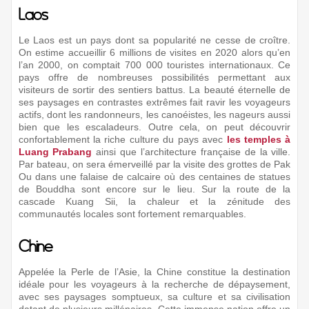
Laos
Le Laos est un pays dont sa popularité ne cesse de croître.
On estime accueillir 6 millions de visites en 2020 alors qu’en
l’an 2000, on comptait 700 000 touristes internationaux. Ce
pays offre de nombreuses possibilités permettant aux
visiteurs de sortir des sentiers battus. La beauté éternelle de
ses paysages en contrastes extrêmes fait ravir les voyageurs
actifs, dont les randonneurs, les canoéistes, les nageurs aussi
bien que les escaladeurs. Outre cela, on peut découvrir
confortablement la riche culture du pays avec
les temples à
Luang Prabang
ainsi que l’architecture française de la ville.
Par bateau, on sera émerveillé par la visite des grottes de Pak
Ou dans une falaise de calcaire où des centaines de statues
de Bouddha sont encore sur le lieu. Sur la route de la
cascade Kuang Sii, la chaleur et la zénitude des
communautés locales sont fortement remarquables.
Chine
Appelée la Perle de l’Asie, la Chine constitue la destination
idéale pour les voyageurs à la recherche de dépaysement,
avec ses paysages somptueux, sa culture et sa civilisation
datant de plusieurs millénaires. Cette immense nation offre un